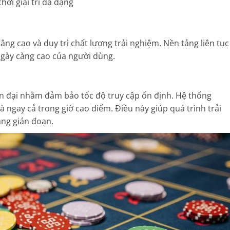
chơi giải trí đa dạng
ng cao và duy trì chất lượng trải nghiệm. Nền tảng liên tục
gày càng cao của người dùng.
n đại nhằm đảm bảo tốc độ truy cập ổn định. Hệ thống
gay cả trong giờ cao điểm. Điều này giúp quá trình trải
rạng gián đoạn.