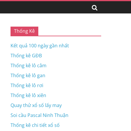
Thống Kê
n
Kết quả 100 ngày gần nhất
Thống kê GĐB
Thống kê lô câm
Thống kê lô gan
Thống kê lô rơi
Thống kê lô xiên
Quay thử xổ số lấy may
Soi cầu Pascal Ninh Thuận
Thống kê chi tiết xổ số