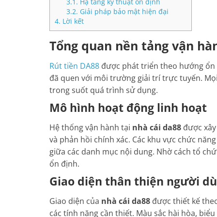
3.1.
Hạ tầng kỹ thuật ổn định
3.2.
Giải pháp bảo mật hiện đại
4.
Lời kết
Tổng quan nền tảng vận hà
Rút tiền DA88
được phát triển theo hướng ổn 
đã quen với môi trường giải trí trực tuyến. 
trong suốt quá trình sử dụng.
Mô hình hoạt động linh hoạt
Hệ thống vận hành tại
nhà cái da88
được xây 
và phản hồi chính xác. Các khu vực chức năng
giữa các danh mục nội dung. Nhờ cách tổ chức 
ổn định.
Giao diện thân thiện người d
Giao diện của
nhà cái da88
được thiết kế the
các tính năng cần thiết. Màu sắc hài hòa, biể