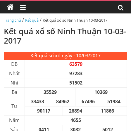
/
/
Trang chủ
Kết quả
Kết quả xổ số Ninh Thuận 10-03-2017
Kết quả xổ số Ninh Thuận 10-03-
2017
Kết quả sổ xố ngày - 10/03/2017
ĐB
63579
Nhất
97283
Nhì
51502
Ba
35529
10369
33433
84962
67496
51984
Tư
90117
26894
11866
Năm
4655
Sáu
0411
3082
5012