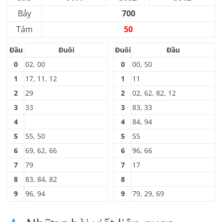
Bảy
700
Tám
50
Đầu
Đuôi
Đuôi
Đầu
0
02, 00
0
00, 50
1
17, 11, 12
1
11
2
29
2
02, 62, 82, 12
3
33
3
83, 33
4
4
84, 94
5
55, 50
5
55
6
69, 62, 66
6
96, 66
7
79
7
17
8
83, 84, 82
8
9
96, 94
9
79, 29, 69